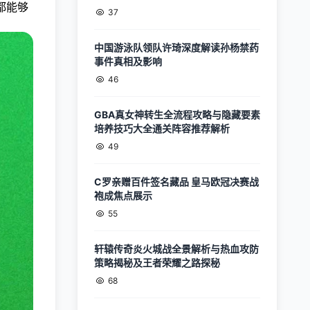
都能够
37
中国游泳队领队许琦深度解读孙杨禁药
事件真相及影响
46
GBA真女神转生全流程攻略与隐藏要素
培养技巧大全通关阵容推荐解析
49
C罗亲赠百件签名藏品 皇马欧冠决赛战
袍成焦点展示
55
轩辕传奇炎火城战全景解析与热血攻防
策略揭秘及王者荣耀之路探秘
68