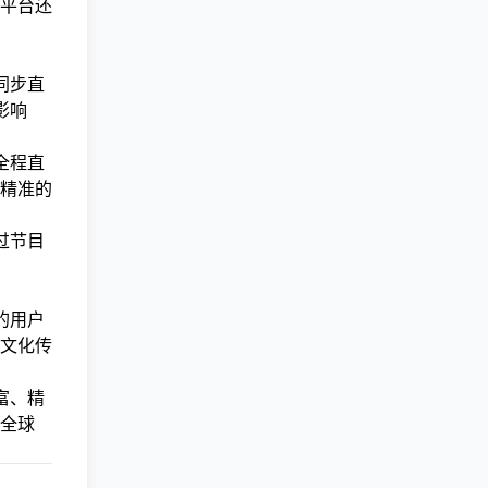
平台还
同步直
影响
全程直
精准的
过节目
的用户
文化传
富、精
全球