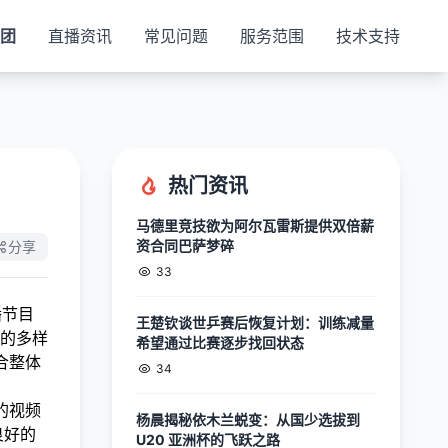
集团
直播资讯
常见问题
服务范围
技术支持
热门资讯
马德里竞技欲为阿尔瓦雷斯提供双倍薪
资合同巴萨梦碎
分享
33
播节目
王楚钦谈世乒赛后恢复计划：训练减量
的多样
希望通过比赛逐步找回状态
合整体
34
的视频
杨晨揭秘依木兰蜕变：从国少选拔到
良好的
U20 亚洲杯的飞跃之路