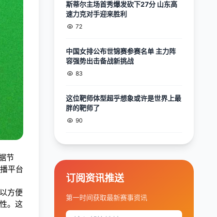
斯蒂尔主场首秀爆发砍下27分 山东高
速力克对手迎来胜利
72
中国女排公布世锦赛参赛名单 主力阵
容强势出击备战新挑战
83
这位靶师体型超乎想象或许是世界上最
胖的靶师了
90
据节
播平台
订阅资讯推送
以方便
第一时间获取最新赛事资讯
性。这