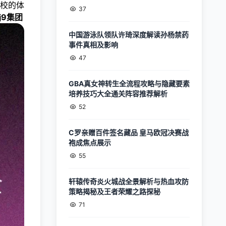
校的体
37
j9集团
中国游泳队领队许琦深度解读孙杨禁药
事件真相及影响
47
GBA真女神转生全流程攻略与隐藏要素
培养技巧大全通关阵容推荐解析
52
C罗亲赠百件签名藏品 皇马欧冠决赛战
袍成焦点展示
55
轩辕传奇炎火城战全景解析与热血攻防
策略揭秘及王者荣耀之路探秘
71