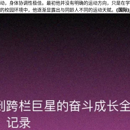
动，身体协调性极佳。最初他并没有明确的运动方向，只是在学
的校园环境中，他逐渐显露出与同龄人不同的运动天赋。
(国际)