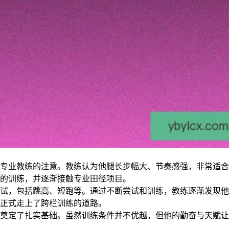
专业教练的注意。教练认为他腿长步幅大、节奏感强，非常适合
的训练，并逐渐接触专业田径项目。
试，包括跳高、短跑等。通过不断尝试和训练，教练逐渐发现他
正式走上了跨栏训练的道路。
奠定了扎实基础。虽然训练条件并不优越，但他的勤奋与天赋让