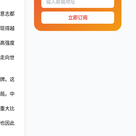
意志都
立即订阅
现得越
高强度
走向世
金牌。这
局。中
重大比
也因此