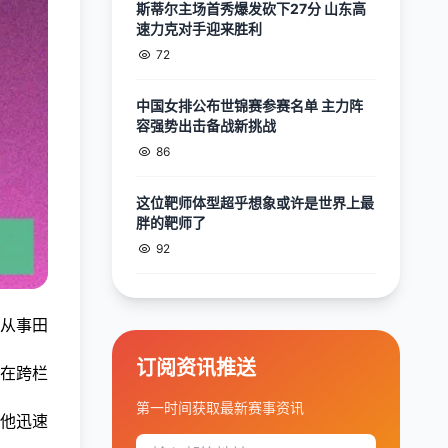
斯蒂尔主场首秀爆发砍下27分 山东高
速力克对手迎来胜利
72
中国女排公布世锦赛参赛名单 主力阵
容强势出击备战新挑战
86
这位靶师体型超乎想象或许是世界上最
胖的靶师了
92
从事田
订阅资讯推送
在跨栏
第一时间获取最新赛事资讯
他迅速