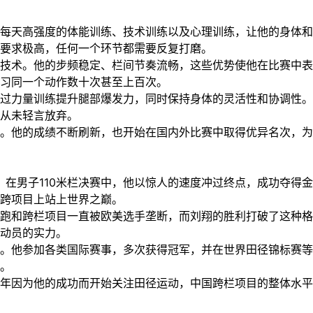
每天高强度的体能训练、技术训练以及心理训练，让他的身体和
要求极高，任何一个环节都需要反复打磨。
技术。他的步频稳定、栏间节奏流畅，这些优势使他在比赛中表
习同一个动作数十次甚至上百次。
过力量训练提升腿部爆发力，同时保持身体的灵活性和协调性。
从未轻言放弃。
。他的成绩不断刷新，也开始在国内外比赛中取得优异名次，为
。在男子110米栏决赛中，他以惊人的速度冲过终点，成功夺得
跨项目上站上世界之巅。
跑和跨栏项目一直被欧美选手垄断，而刘翔的胜利打破了这种格
动员的实力。
。他参加各类国际赛事，多次获得冠军，并在世界田径锦标赛等
。
年因为他的成功而开始关注田径运动，中国跨栏项目的整体水平