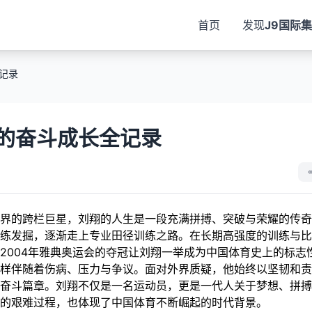
首页
发现
J9国际
记录
的奋斗成长全记录
界的跨栏巨星，刘翔的人生是一段充满拼搏、突破与荣耀的传奇
练发掘，逐渐走上专业田径训练之路。在长期高强度的训练与比
2004年雅典奥运会的夺冠让刘翔一举成为中国体育史上的标志
样伴随着伤病、压力与争议。面对外界质疑，他始终以坚韧和责
奋斗篇章。刘翔不仅是一名运动员，更是一代人关于梦想、拼搏
的艰难过程，也体现了中国体育不断崛起的时代背景。