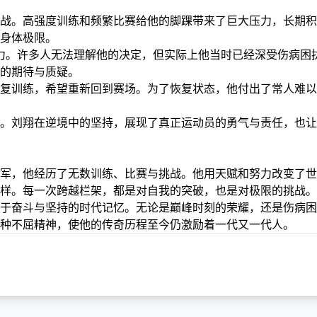
战。高强度训练和频繁比赛给他的脚踝带来了巨大压力，长期积
身体极限。
压力。许多人无法理解他的决定，但实际上他当时已经深受伤病困
的期待与质疑。
复训练，希望重新回到赛场。为了恢复状态，他付出了常人难以
。刘翔在逆境中的坚持，展现了真正运动员的勇气与责任，也让
军，他经历了无数训练、比赛与挑战。他用天赋和努力改变了世
样。每一次跨越栏架，都是对自我的突破，也是对极限的挑战。
于奋斗与坚持的时代记忆。无论是巅峰时刻的荣耀，还是伤病困
种不屈精神，使他的传奇历程至今仍激励着一代又一代人。